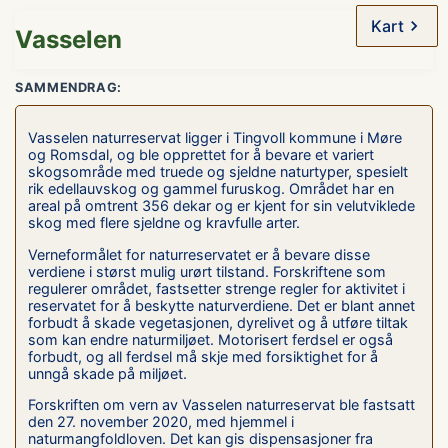
Kart
Vasselen
SAMMENDRAG:
Vasselen naturreservat ligger i Tingvoll kommune i Møre
og Romsdal, og ble opprettet for å bevare et variert
skogsområde med truede og sjeldne naturtyper, spesielt
rik edellauvskog og gammel furuskog. Området har en
areal på omtrent 356 dekar og er kjent for sin velutviklede
skog med flere sjeldne og kravfulle arter.
Verneformålet for naturreservatet er å bevare disse
verdiene i størst mulig urørt tilstand. Forskriftene som
regulerer området, fastsetter strenge regler for aktivitet i
reservatet for å beskytte naturverdiene. Det er blant annet
forbudt å skade vegetasjonen, dyrelivet og å utføre tiltak
som kan endre naturmiljøet. Motorisert ferdsel er også
forbudt, og all ferdsel må skje med forsiktighet for å
unngå skade på miljøet.
Forskriften om vern av Vasselen naturreservat ble fastsatt
den 27. november 2020, med hjemmel i
naturmangfoldloven. Det kan gis dispensasjoner fra