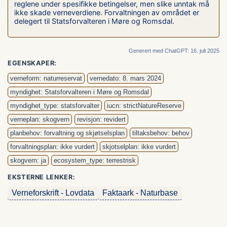
reglene under spesifikke betingelser, men slike unntak må
ikke skade verneverdiene. Forvaltningen av området er
delegert til Statsforvalteren i Møre og Romsdal.
Generert med ChatGPT: 16. juli 2025
EGENSKAPER:
verneform: naturreservat
vernedato: 8. mars 2024
myndighet: Statsforvalteren i Møre og Romsdal
myndighet_type: statsforvalter
iucn: strictNatureReserve
verneplan: skogvern
revisjon: revidert
planbehov: forvaltning og skjøtselsplan
tiltaksbehov: behov
forvaltningsplan: ikke vurdert
skjotselplan: ikke vurdert
skogvern: ja
ecosystem_type: terrestrisk
EKSTERNE LENKER:
Verneforskrift - Lovdata
Faktaark - Naturbase