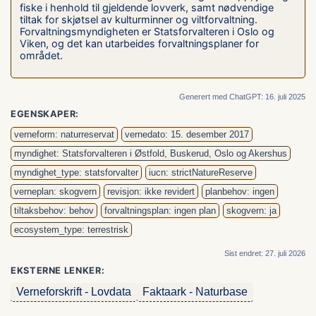
fiske i henhold til gjeldende lovverk, samt nødvendige
tiltak for skjøtsel av kulturminner og viltforvaltning.
Forvaltningsmyndigheten er Statsforvalteren i Oslo og
Viken, og det kan utarbeides forvaltningsplaner for
området.
Generert med ChatGPT: 16. juli 2025
EGENSKAPER:
verneform: naturreservat
vernedato: 15. desember 2017
myndighet: Statsforvalteren i Østfold, Buskerud, Oslo og Akershus
myndighet_type: statsforvalter
iucn: strictNatureReserve
verneplan: skogvern
revisjon: ikke revidert
planbehov: ingen
tiltaksbehov: behov
forvaltningsplan: ingen plan
skogvern: ja
ecosystem_type: terrestrisk
Sist endret: 27. juli 2026
EKSTERNE LENKER:
Verneforskrift - Lovdata
Faktaark - Naturbase