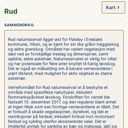
Kart
Rud
SAMMENDRAG:
Rud naturreservat ligger øst for Flateby i Enebakk
kommune, Viken, og er kjent for sin rike gråor-heggeskog
og eldre granskog. Området har variert vegetasjon med
død ved av forskjellige treslag og dimensjoner, samt
sjeldne, eldre asketrær. Naturreservatet er viktig for viltet
og har potensiale for flere arter knyttet til fuktig løvskog.
Det er også en målsetting om å bevare verneverdiene i
urørt tilstand, med mulighet for aktiv skjøtsel av større
asketrær.
Verneformålet for Rud naturreservat er å beskytte et
område med spesifikke naturtyper, inkludert
flommarkspåvirket løvskog. Forskriften for vernet ble
fastsatt 15. desember 2017, og den regulerer blant annet
at ingen tiltak som kan forringe verneverdiene er tillatt. Det
er forbudt å skade vegetasjonen, dyrelivet, og det er
restriksjoner på ferdsel, inkludert forbud mot motorisert
ferdsel og sykling utenfor eksisterende veier. Det er
imidlertid unntak for sanking av bær og matsopp, jakt og