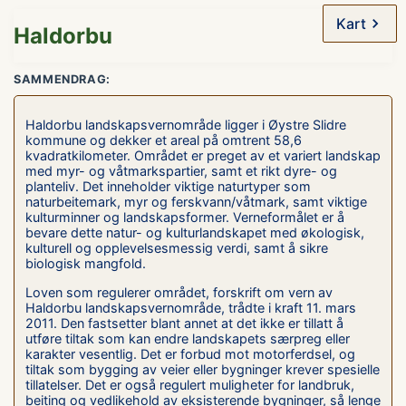
Kart
Haldorbu
SAMMENDRAG:
Haldorbu landskapsvernområde ligger i Øystre Slidre
kommune og dekker et areal på omtrent 58,6
kvadratkilometer. Området er preget av et variert landskap
med myr- og våtmarkspartier, samt et rikt dyre- og
planteliv. Det inneholder viktige naturtyper som
naturbeitemark, myr og ferskvann/våtmark, samt viktige
kulturminner og landskapsformer. Verneformålet er å
bevare dette natur- og kulturlandskapet med økologisk,
kulturell og opplevelsesmessig verdi, samt å sikre
biologisk mangfold.
Loven som regulerer området, forskrift om vern av
Haldorbu landskapsvernområde, trådte i kraft 11. mars
2011. Den fastsetter blant annet at det ikke er tillatt å
utføre tiltak som kan endre landskapets særpreg eller
karakter vesentlig. Det er forbud mot motorferdsel, og
tiltak som bygging av veier eller bygninger krever spesielle
tillatelser. Det er også regulert muligheter for landbruk,
beiting og vedlikehold av eksisterende bygninger, så lenge