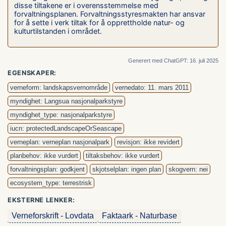
disse tiltakene er i overensstemmelse med
forvaltningsplanen. Forvaltningsstyresmakten har ansvar
for å sette i verk tiltak for å opprettholde natur- og
kulturtilstanden i området.
Generert med ChatGPT: 16. juli 2025
EGENSKAPER:
verneform: landskapsvernområde
vernedato: 11. mars 2011
myndighet: Langsua nasjonalparkstyre
myndighet_type: nasjonalparkstyre
iucn: protectedLandscapeOrSeascape
verneplan: verneplan nasjonalpark
revisjon: ikke revidert
planbehov: ikke vurdert
tiltaksbehov: ikke vurdert
forvaltningsplan: godkjent
skjotselplan: ingen plan
skogvern: nei
ecosystem_type: terrestrisk
EKSTERNE LENKER:
Verneforskrift - Lovdata
Faktaark - Naturbase