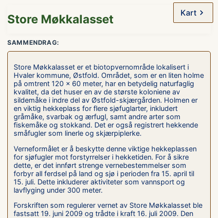
Kart
Store Møkkalasset
SAMMENDRAG:
Store Møkkalasset er et biotopvernområde lokalisert i
Hvaler kommune, Østfold. Området, som er en liten holme
på omtrent 120 x 60 meter, har en betydelig naturfaglig
kvalitet, da det huser en av de største koloniene av
sildemåke i indre del av Østfold-skjærgården. Holmen er
en viktig hekkeplass for flere sjøfuglarter, inkludert
gråmåke, svarbak og ærfugl, samt andre arter som
fiskemåke og stokkand. Det er også registrert hekkende
småfugler som linerle og skjærpiplerke.
Verneformålet er å beskytte denne viktige hekkeplassen
for sjøfugler mot forstyrrelser i hekketiden. For å sikre
dette, er det innført strenge vernebestemmelser som
forbyr all ferdsel på land og sjø i perioden fra 15. april til
15. juli. Dette inkluderer aktiviteter som vannsport og
lavflyging under 300 meter.
Forskriften som regulerer vernet av Store Møkkalasset ble
fastsatt 19. juni 2009 og trådte i kraft 16. juli 2009. Den