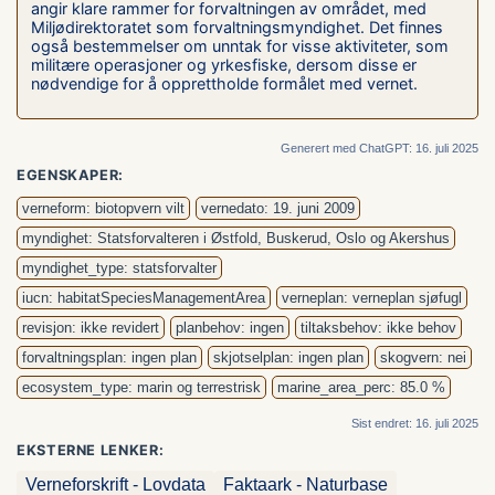
angir klare rammer for forvaltningen av området, med
Miljødirektoratet som forvaltningsmyndighet. Det finnes
også bestemmelser om unntak for visse aktiviteter, som
militære operasjoner og yrkesfiske, dersom disse er
nødvendige for å opprettholde formålet med vernet.
Generert med ChatGPT: 16. juli 2025
EGENSKAPER:
verneform: biotopvern vilt
vernedato: 19. juni 2009
myndighet: Statsforvalteren i Østfold, Buskerud, Oslo og Akershus
myndighet_type: statsforvalter
iucn: habitatSpeciesManagementArea
verneplan: verneplan sjøfugl
revisjon: ikke revidert
planbehov: ingen
tiltaksbehov: ikke behov
forvaltningsplan: ingen plan
skjotselplan: ingen plan
skogvern: nei
ecosystem_type: marin og terrestrisk
marine_area_perc: 85.0 %
Sist endret: 16. juli 2025
EKSTERNE LENKER:
Verneforskrift - Lovdata
Faktaark - Naturbase