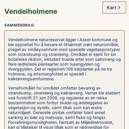
Kart
Vendelholmene
SAMMENDRAG:
Vendelholmene naturreservat ligger i Asker kommune og
ble opprettet for å bevare et tilnærmet urørt naturområde,
preget av småøysamfunn med spesielle vegetasjonstyper
som strandsump og strandeng. Området er kjent for sin
botaniske rikdom, inkludert truede arter som saltsiveng og
flere rødlistede plantearter som tusengylden og
dverggylden. Det er registrert 106 karplanter på de tre
holmene, og artsmangfoldet er spesielt i
kalktørrengsamfunnene.
Verneformålet for området omfatter bevaring av
strandsump, strandeng og kalktørreng. Vernet ble etablert
ved forskrift 27. juni 2008, og reguleres av en rekke
bestemmelser som forbyr skade og ødeleggelse av
vegetasjon og dyreliv, samt tiltak som kan endre
naturmiljøet. Generelle unntak omfatter blant annet
sanking av bær og matsopp, samt fiske og fangst.
Forvaltningsmyndigheten, fastsatt av Miljødirektoratet,
kan gi tillatelser til visse tiltak som er nødvendige for