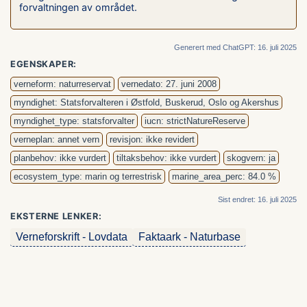
forvaltningen av området.
Generert med ChatGPT: 16. juli 2025
EGENSKAPER:
verneform: naturreservat
vernedato: 27. juni 2008
myndighet: Statsforvalteren i Østfold, Buskerud, Oslo og Akershus
myndighet_type: statsforvalter
iucn: strictNatureReserve
verneplan: annet vern
revisjon: ikke revidert
planbehov: ikke vurdert
tiltaksbehov: ikke vurdert
skogvern: ja
ecosystem_type: marin og terrestrisk
marine_area_perc: 84.0 %
Sist endret: 16. juli 2025
EKSTERNE LENKER:
Verneforskrift - Lovdata
Faktaark - Naturbase