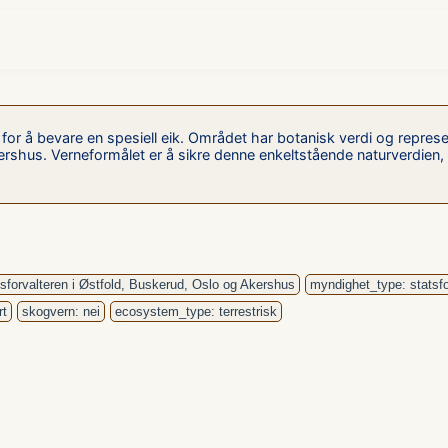
 for å bevare en spesiell eik. Området har botanisk verdi og repres
Akershus. Verneformålet er å sikre denne enkeltstående naturverdie
sforvalteren i Østfold, Buskerud, Oslo og Akershus
myndighet_type: statsfo
rt
skogvern: nei
ecosystem_type: terrestrisk