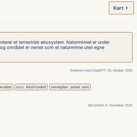
Kart
enterer et terrestrisk økosystem. Naturminnet er under
n, og området er vernet som et naturminne uten egne
Generert med ChatGPT: 18. oktober 2025
rvalter
iucn: ikkeVurdert
verneplan: annet vern
Sist endret: 6. november 2025