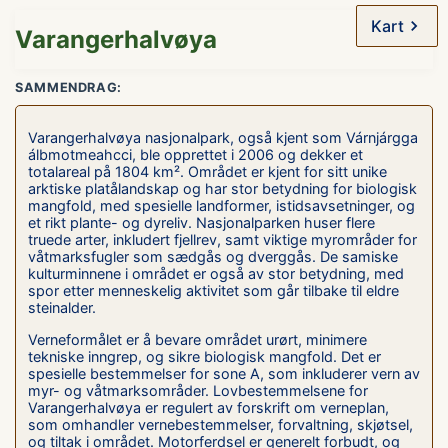
Kart
Varangerhalvøya
SAMMENDRAG:
Varangerhalvøya nasjonalpark, også kjent som Várnjárgga
álbmotmeahcci, ble opprettet i 2006 og dekker et
totalareal på 1804 km². Området er kjent for sitt unike
arktiske platålandskap og har stor betydning for biologisk
mangfold, med spesielle landformer, istidsavsetninger, og
et rikt plante- og dyreliv. Nasjonalparken huser flere
truede arter, inkludert fjellrev, samt viktige myrområder for
våtmarksfugler som sædgås og dverggås. De samiske
kulturminnene i området er også av stor betydning, med
spor etter menneskelig aktivitet som går tilbake til eldre
steinalder.
Verneformålet er å bevare området urørt, minimere
tekniske inngrep, og sikre biologisk mangfold. Det er
spesielle bestemmelser for sone A, som inkluderer vern av
myr- og våtmarksområder. Lovbestemmelsene for
Varangerhalvøya er regulert av forskrift om verneplan,
som omhandler vernebestemmelser, forvaltning, skjøtsel,
og tiltak i området. Motorferdsel er generelt forbudt, og