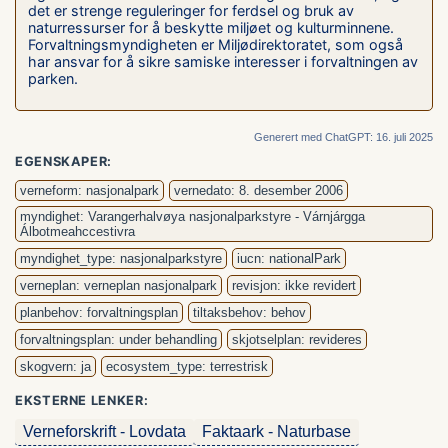
det er strenge reguleringer for ferdsel og bruk av
naturressurser for å beskytte miljøet og kulturminnene.
Forvaltningsmyndigheten er Miljødirektoratet, som også
har ansvar for å sikre samiske interesser i forvaltningen av
parken.
Generert med ChatGPT: 16. juli 2025
EGENSKAPER:
verneform: nasjonalpark
vernedato: 8. desember 2006
myndighet: Varangerhalvøya nasjonalparkstyre - Várnjárgga
Álbotmeahccestivra
myndighet_type: nasjonalparkstyre
iucn: nationalPark
verneplan: verneplan nasjonalpark
revisjon: ikke revidert
planbehov: forvaltningsplan
tiltaksbehov: behov
forvaltningsplan: under behandling
skjotselplan: revideres
skogvern: ja
ecosystem_type: terrestrisk
EKSTERNE LENKER:
Verneforskrift - Lovdata
Faktaark - Naturbase