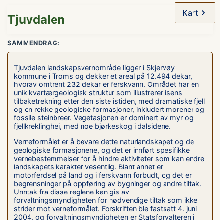
Kart
Tjuvdalen
SAMMENDRAG:
Tjuvdalen landskapsvernområde ligger i Skjervøy
kommune i Troms og dekker et areal på 12.494 dekar,
hvorav omtrent 232 dekar er ferskvann. Området har en
unik kvartærgeologisk struktur som illustrerer isens
tilbaketrekning etter den siste istiden, med dramatiske fjell
og en rekke geologiske formasjoner, inkludert morener og
fossile steinbreer. Vegetasjonen er dominert av myr og
fjellkreklinghei, med noe bjørkeskog i dalsidene.
Verneformålet er å bevare dette naturlandskapet og de
geologiske formasjonene, og det er innført spesifikke
vernebestemmelser for å hindre aktiviteter som kan endre
landskapets karakter vesentlig. Blant annet er
motorferdsel på land og i ferskvann forbudt, og det er
begrensninger på oppføring av bygninger og andre tiltak.
Unntak fra disse reglene kan gis av
forvaltningsmyndigheten for nødvendige tiltak som ikke
strider mot verneformålet. Forskriften ble fastsatt 4. juni
2004, og forvaltningsmyndigheten er Statsforvalteren i