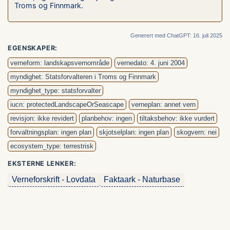
Troms og Finnmark.
Generert med ChatGPT: 16. juli 2025
EGENSKAPER:
verneform: landskapsvernområde
vernedato: 4. juni 2004
myndighet: Statsforvalteren i Troms og Finnmark
myndighet_type: statsforvalter
iucn: protectedLandscapeOrSeascape
verneplan: annet vern
revisjon: ikke revidert
planbehov: ingen
tiltaksbehov: ikke vurdert
forvaltningsplan: ingen plan
skjotselplan: ingen plan
skogvern: nei
ecosystem_type: terrestrisk
EKSTERNE LENKER:
Verneforskrift - Lovdata
Faktaark - Naturbase