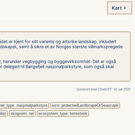
Kart
 er kjent for sitt varierte og artsrike landskap, inkludert
ndskapet, samt å sikre et av Norges største villmarkspregede
er, herunder vegbygging og byggevirksomhet. Det er også
r delegert til Børgefjell nasjonalparkstyre, som også skal
Generert med ChatGPT: 16. juli 2025
et_type: nasjonalparkstyre
iucn: protectedLandscapeOrSeascape
plan
skogvern: nei
ecosystem_type: terrestrisk