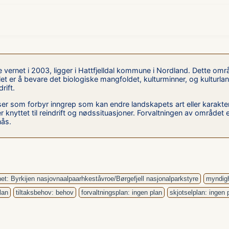
ernet i 2003, ligger i Hattfjelldal kommune i Nordland. Dette området
t er å bevare det biologiske mangfoldet, kulturminner, og kulturla
rift.
r som forbyr inngrep som kan endre landskapets art eller karakt
 knyttet til reindrift og nødssituasjoner. Forvaltningen av området e
nås.
et: Byrkijen nasjovnaalpaarhkeståvroe/Børgefjell nasjonalparkstyre
myndigh
lan
tiltaksbehov: behov
forvaltningsplan: ingen plan
skjotselplan: ingen 