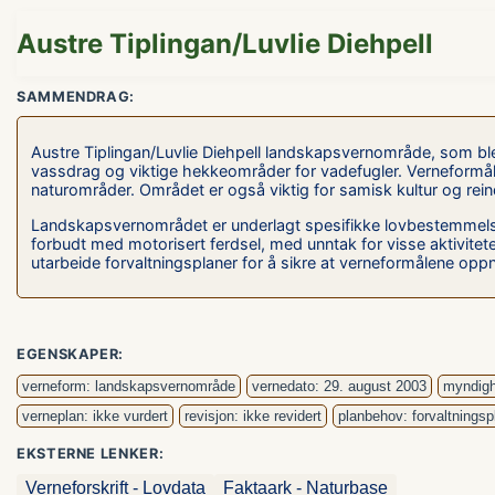
Austre Tiplingan/Luvlie Diehpell
SAMMENDRAG:
Austre Tiplingan/Luvlie Diehpell landskapsvernområde, som ble v
vassdrag og viktige hekkeområder for vadefugler. Verneformåle
naturområder. Området er også viktig for samisk kultur og reind
Landskapsvernområdet er underlagt spesifikke lovbestemmelse
forbudt med motorisert ferdsel, med unntak for visse aktiviteter
utarbeide forvaltningsplaner for å sikre at verneformålene opp
EGENSKAPER:
verneform: landskapsvernområde
vernedato: 29. august 2003
myndigh
verneplan: ikke vurdert
revisjon: ikke revidert
planbehov: forvaltningsp
EKSTERNE LENKER:
Verneforskrift - Lovdata
Faktaark - Naturbase