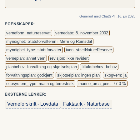
Generert med ChatGPT: 16. juli 2025
EGENSKAPER:
verneform: naturreservat
vernedato: 8. november 2002
myndighet: Statsforvalteren i Møre og Romsdal
myndighet_type: statsforvalter
iucn: strictNatureReserve
verneplan: annet vern
revisjon: ikke revidert
planbehov: forvaltning og skjøtselsplan
tiltaksbehov: behov
forvaltningsplan: godkjent
skjotselplan: ingen plan
skogvern: ja
ecosystem_type: marin og terrestrisk
marine_area_perc: 77.0 %
EKSTERNE LENKER:
Verneforskrift - Lovdata
Faktaark - Naturbase