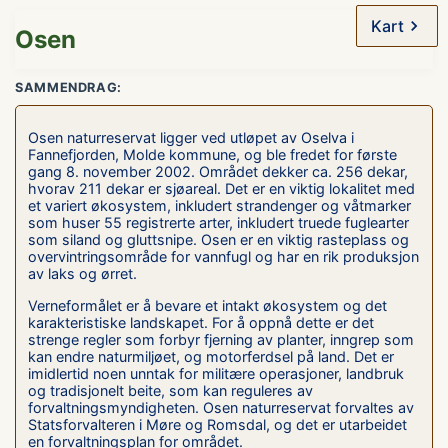
Kart
Osen
SAMMENDRAG:
Osen naturreservat ligger ved utløpet av Oselva i
Fannefjorden, Molde kommune, og ble fredet for første
gang 8. november 2002. Området dekker ca. 256 dekar,
hvorav 211 dekar er sjøareal. Det er en viktig lokalitet med
et variert økosystem, inkludert strandenger og våtmarker
som huser 55 registrerte arter, inkludert truede fuglearter
som siland og gluttsnipe. Osen er en viktig rasteplass og
overvintringsområde for vannfugl og har en rik produksjon
av laks og ørret.
Verneformålet er å bevare et intakt økosystem og det
karakteristiske landskapet. For å oppnå dette er det
strenge regler som forbyr fjerning av planter, inngrep som
kan endre naturmiljøet, og motorferdsel på land. Det er
imidlertid noen unntak for militære operasjoner, landbruk
og tradisjonelt beite, som kan reguleres av
forvaltningsmyndigheten. Osen naturreservat forvaltes av
Statsforvalteren i Møre og Romsdal, og det er utarbeidet
en forvaltningsplan for området.