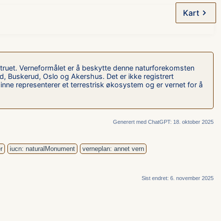
Kart
truet. Verneformålet er å beskytte denne naturforekomsten
ld, Buskerud, Oslo og Akershus. Det er ikke registrert
minne representerer et terrestrisk økosystem og er vernet for å
Generert med ChatGPT: 18. oktober 2025
r
iucn: naturalMonument
verneplan: annet vern
Sist endret: 6. november 2025