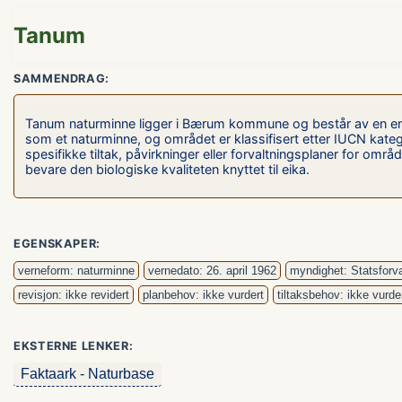
Tanum
SAMMENDRAG:
Tanum naturminne ligger i Bærum kommune og består av en enke
som et naturminne, og området er klassifisert etter IUCN katego
spesifikke tiltak, påvirkninger eller forvaltningsplaner for omr
bevare den biologiske kvaliteten knyttet til eika.
EGENSKAPER:
verneform: naturminne
vernedato: 26. april 1962
myndighet: Statsforv
revisjon: ikke revidert
planbehov: ikke vurdert
tiltaksbehov: ikke vurde
EKSTERNE LENKER:
Faktaark - Naturbase