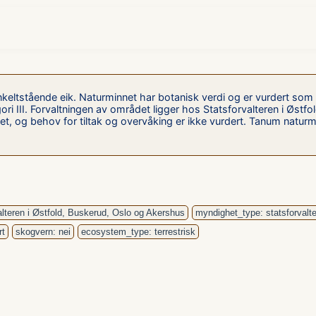
ltstående eik. Naturminnet har botanisk verdi og er vurdert som 
ri III. Forvaltningen av området ligger hos Statsforvalteren i Østfo
ådet, og behov for tiltak og overvåking er ikke vurdert. Tanum natur
alteren i Østfold, Buskerud, Oslo og Akershus
myndighet_type: statsforvalte
rt
skogvern: nei
ecosystem_type: terrestrisk