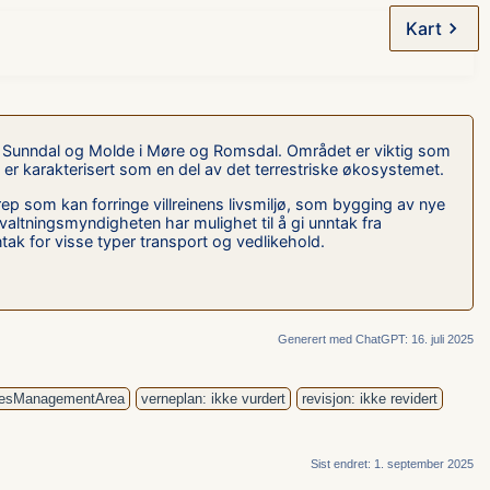
Kart
e Sunndal og Molde i Møre og Romsdal. Området er viktig som
et er karakterisert som en del av det terrestriske økosystemet.
rep som kan forringe villreinens livsmiljø, som bygging av nye
orvaltningsmyndigheten har mulighet til å gi unntak fra
tak for visse typer transport og vedlikehold.
Generert med ChatGPT: 16. juli 2025
ciesManagementArea
verneplan: ikke vurdert
revisjon: ikke revidert
Sist endret: 1. september 2025