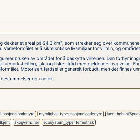
k og dekker et areal på 94,3 km², som strekker seg over kommunen
 Verneformålet er å sikre kritiske livsmiljøer for villrein, og områd
gulerer bruken av området for å beskytte villreinen. Den forbyr inng
onell utmarksbeiting, jakt og fiske i tråd med gjeldende lovgivning. F
ormålet. Motorisert ferdsel er generelt forbudt, men det finnes unn
ke bestemmelser og unntak.
l nasjonalparkstyre
myndighet_type: nasjonalparkstyre
iucn: habitatSpe
dkjent
skogvern: nei
ecosystem_type: terrestrisk