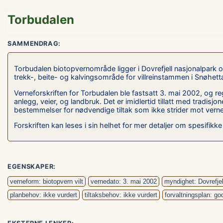
Torbudalen
SAMMENDRAG:
Torbudalen biotopvernområde ligger i Dovrefjell nasjonalpar
trekk-, beite- og kalvingsområde for villreinstammen i Snøhetta.
Verneforskriften for Torbudalen ble fastsatt 3. mai 2002, og re
anlegg, veier, og landbruk. Det er imidlertid tillatt med tradisj
bestemmelser for nødvendige tiltak som ikke strider mot vernef
Forskriften kan leses i sin helhet for mer detaljer om spesifik
EGENSKAPER:
verneform: biotopvern vilt
vernedato: 3. mai 2002
myndighet: Dovrefjel
planbehov: ikke vurdert
tiltaksbehov: ikke vurdert
forvaltningsplan: go