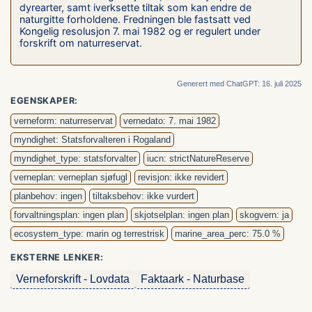
dyrearter, samt iverksette tiltak som kan endre de
naturgitte forholdene. Fredningen ble fastsatt ved
Kongelig resolusjon 7. mai 1982 og er regulert under
forskrift om naturreservat.
Generert med ChatGPT: 16. juli 2025
EGENSKAPER:
verneform: naturreservat
vernedato: 7. mai 1982
myndighet: Statsforvalteren i Rogaland
myndighet_type: statsforvalter
iucn: strictNatureReserve
verneplan: verneplan sjøfugl
revisjon: ikke revidert
planbehov: ingen
tiltaksbehov: ikke vurdert
forvaltningsplan: ingen plan
skjotselplan: ingen plan
skogvern: ja
ecosystem_type: marin og terrestrisk
marine_area_perc: 75.0 %
EKSTERNE LENKER:
Verneforskrift - Lovdata
Faktaark - Naturbase