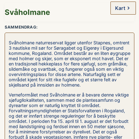
Kart
Svåholmane
SAMMENDRAG:
Svåholmane naturreservat ligger utenfor Stapnes, omtrent
3 nautiske mil sør for Søragabet og Eigerøy i Eigersund
kommune, Rogaland. Området består av en liten øygruppe
med holmer og skjer, som er eksponert mot havet. Det er
en tradisjonell hekkeplass for flere sjøfugl, som gråmåke,
sildemåke og svartbak, og fungerer også som en viktig
overvintringsplass for disse artene. Naturfaglig sett er
området kjent for sitt rike fugleliv og et større felt av
skjellsand på innsiden av holmene.
Verneformålet med Svåholmane er å bevare denne viktige
sjøfugllokaliteten, sammen med de plantesamfunn og
dyrearter som er naturlig knyttet til området.
Forvaltningsmyndigheten er Statsforvalteren i Rogaland,
og det er innført strenge reguleringer for å beskytte
området. I perioden fra 15. april til 1. august er det forbudt
med ilandstigning og ferdsel innen en 50 meter sjøsone,
for å minimere forstyrrelser av dyrelivet. Det er også
forbudt å skade vegetasjonen, innføre nye plante- eller