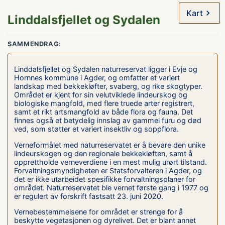
Kart
Linddalsfjellet og Sydalen
SAMMENDRAG:
Linddalsfjellet og Sydalen naturreservat ligger i Evje og
Hornnes kommune i Agder, og omfatter et variert
landskap med bekkekløfter, svaberg, og rike skogtyper.
Området er kjent for sin velutviklede lindeurskog og
biologiske mangfold, med flere truede arter registrert,
samt et rikt artsmangfold av både flora og fauna. Det
finnes også et betydelig innslag av gammel furu og død
ved, som støtter et variert insektliv og soppflora.
Verneformålet med naturreservatet er å bevare den unike
lindeurskogen og den regionale bekkekløften, samt å
opprettholde verneverdiene i en mest mulig urørt tilstand.
Forvaltningsmyndigheten er Statsforvalteren i Agder, og
det er ikke utarbeidet spesifikke forvaltningsplaner for
området. Naturreservatet ble vernet første gang i 1977 og
er regulert av forskrift fastsatt 23. juni 2020.
Vernebestemmelsene for området er strenge for å
beskytte vegetasjonen og dyrelivet. Det er blant annet