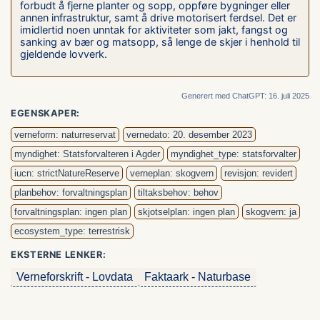
forbudt å fjerne planter og sopp, oppføre bygninger eller
annen infrastruktur, samt å drive motorisert ferdsel. Det er
imidlertid noen unntak for aktiviteter som jakt, fangst og
sanking av bær og matsopp, så lenge de skjer i henhold til
gjeldende lovverk.
Generert med ChatGPT: 16. juli 2025
EGENSKAPER:
verneform: naturreservat
vernedato: 20. desember 2023
myndighet: Statsforvalteren i Agder
myndighet_type: statsforvalter
iucn: strictNatureReserve
verneplan: skogvern
revisjon: revidert
planbehov: forvaltningsplan
tiltaksbehov: behov
forvaltningsplan: ingen plan
skjotselplan: ingen plan
skogvern: ja
ecosystem_type: terrestrisk
EKSTERNE LENKER:
Verneforskrift - Lovdata
Faktaark - Naturbase