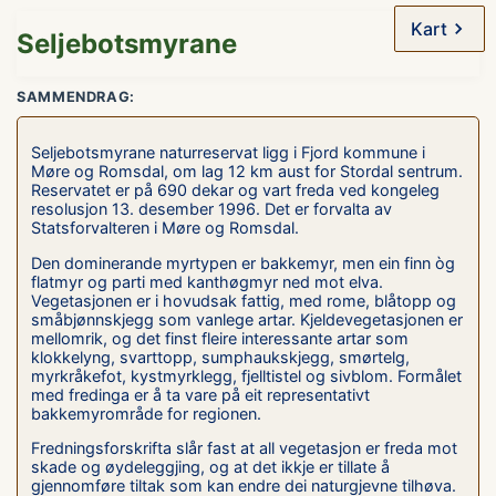
Kart
Seljebotsmyrane
SAMMENDRAG:
Seljebotsmyrane naturreservat ligg i Fjord kommune i
Møre og Romsdal, om lag 12 km aust for Stordal sentrum.
Reservatet er på 690 dekar og vart freda ved kongeleg
resolusjon 13. desember 1996. Det er forvalta av
Statsforvalteren i Møre og Romsdal.
Den dominerande myrtypen er bakkemyr, men ein finn òg
flatmyr og parti med kanthøgmyr ned mot elva.
Vegetasjonen er i hovudsak fattig, med rome, blåtopp og
småbjønnskjegg som vanlege artar. Kjeldevegetasjonen er
mellomrik, og det finst fleire interessante artar som
klokkelyng, svarttopp, sumphaukskjegg, smørtelg,
myrkråkefot, kystmyrklegg, fjelltistel og sivblom. Formålet
med fredinga er å ta vare på eit representativt
bakkemyrområde for regionen.
Fredningsforskrifta slår fast at all vegetasjon er freda mot
skade og øydeleggjing, og at det ikkje er tillate å
gjennomføre tiltak som kan endre dei naturgjevne tilhøva.