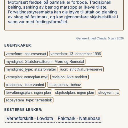
Motorisert ferdsel på barmark er forbode. Tradisjonell
beiting, sanking av bær og matsopp er likevel tillate.
Forvaltingsstyresmakta kan gje løyve til uttak og planting
av skog på fastmark, og kan gjennomføre skjøtselstiltak i
samsvar med fredingsformålet.
Generert med Claude: 5. juni 2026
EGENSKAPER:
verneform: naturreservat
vernedato: 13. desember 1996
myndighet: Statsforvalteren i Møre og Romsdal
myndighet_type: statsforvalter
iucn: strictNatureReserve
verneplan: verneplan myr
revisjon: ikke revidert
planbehov: ikke vurdert
tiltaksbehov: behov
forvaltningsplan: ingen plan
skjotselplan: ingen plan
skogvern: ja
ecosystem_type: terrestrisk
EKSTERNE LENKER:
Verneforskrift - Lovdata
Faktaark - Naturbase