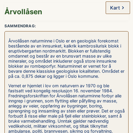
Kart
Årvollåsen
SAMMENDRAG:
Årvollåsen naturminne i Oslo er en geologisk forekomst
bestående av en innsunket, kalkrik kambrosilurisk blokk i
eruptivbergarten nordmarkitt. Blokken er fullstendig
omdannet og består av en brunsvart masse av ulike
mineraler, og området inkluderer også store innsunkne
blokker av rombeporfyr. Naturminnet er vernet for å
bevare denne klassiske geologiske lokaliteten. Området er
på ca. 0,875 dekar og ligger i Oslo kommune.
Vernet er hjemlet i lov om naturvern av 1970 og ble
fastsatt ved kongelig resolusjon 16. november 1984.
Fredningsforskriften for Årvollåsen naturminne forbyr alle
inngrep i grunnen, som flytting eller påfylling av masse,
anlegg av veier, oppføring av bygninger, boring,
sprengning og innsamling av stein eller prøver. Det er også
forbudt å risse eller male på fjell eller steinblokker, samt å
bruke varmebehandling. Unntak gjelder nødvendig
vedlikehold, militær virksomhet, og tiltak tilknyttet
ambulanse, politi, brannvesen, sikring og forvaltning.