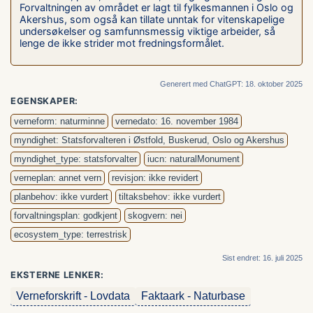
Forvaltningen av området er lagt til fylkesmannen i Oslo og
Akershus, som også kan tillate unntak for vitenskapelige
undersøkelser og samfunnsmessig viktige arbeider, så
lenge de ikke strider mot fredningsformålet.
Generert med ChatGPT: 18. oktober 2025
EGENSKAPER:
verneform: naturminne
vernedato: 16. november 1984
myndighet: Statsforvalteren i Østfold, Buskerud, Oslo og Akershus
myndighet_type: statsforvalter
iucn: naturalMonument
verneplan: annet vern
revisjon: ikke revidert
planbehov: ikke vurdert
tiltaksbehov: ikke vurdert
forvaltningsplan: godkjent
skogvern: nei
ecosystem_type: terrestrisk
Sist endret: 16. juli 2025
EKSTERNE LENKER:
Verneforskrift - Lovdata
Faktaark - Naturbase