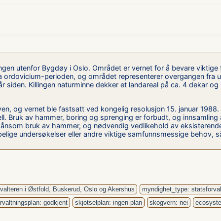
ingen utenfor Bygdøy i Oslo. Området er vernet for å bevare viktige 
a ordovicium-perioden, og området representerer overgangen fra unde
oner år siden. Killingen naturminne dekker et landareal på ca. 4 deka
, og vernet ble fastsatt ved kongelig resolusjon 15. januar 1988.
l. Bruk av hammer, boring og sprenging er forbudt, og innsamling av prø
kånsom bruk av hammer, og nødvendig vedlikehold av eksisterende 
lige undersøkelser eller andre viktige samfunnsmessige behov, så 
valteren i Østfold, Buskerud, Oslo og Akershus
myndighet_type: statsforval
orvaltningsplan: godkjent
skjotselplan: ingen plan
skogvern: nei
ecosyste