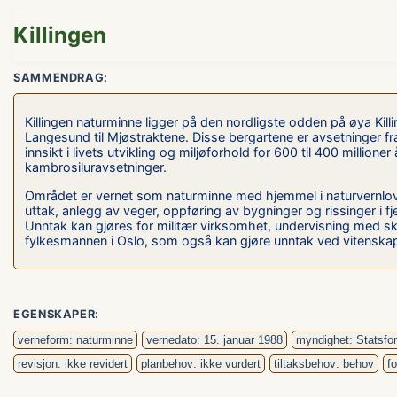
Killingen
SAMMENDRAG:
Killingen naturminne ligger på den nordligste odden på øya Kill
Langesund til Mjøstraktene. Disse bergartene er avsetninger fr
innsikt i livets utvikling og miljøforhold for 600 til 400 milli
kambrosiluravsetninger.
Området er vernet som naturminne med hjemmel i naturvernloven
uttak, anlegg av veger, oppføring av bygninger og rissinger i fjel
Unntak kan gjøres for militær virksomhet, undervisning med s
fylkesmannen i Oslo, som også kan gjøre unntak ved vitenskape
EGENSKAPER:
verneform: naturminne
vernedato: 15. januar 1988
myndighet: Statsfor
revisjon: ikke revidert
planbehov: ikke vurdert
tiltaksbehov: behov
f