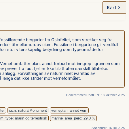
Kart
fossilførende bergarter fra Oslofeltet, som strekker seg fra
r- til mellomordovicium. Fossilene i bergartene gir verdifull
r og har stor vitenskapelig betydning som typeområde for
 Vernet omfatter blant annet forbud mot inngrep i grunnen som
ver fra fast fjell er ikke tillatt uten særskilt tillatelse.
anlegg. Forvaltningen av naturminnet ivaretas av
lenge det ikke strider mot verneformålet.
Generert med ChatGPT: 18. oktober 2025
ter
iucn: naturalMonument
verneplan: annet vern
m_type: marin og terrestrisk
marine_area_perc: 29.0 %
Sist endret: 16. juli 2025