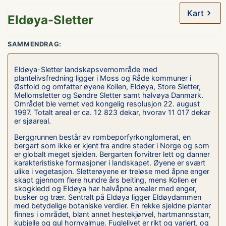
Kart
Eldøya-Sletter
SAMMENDRAG:
Eldøya-Sletter landskapsvernområde med
plantelivsfredning ligger i Moss og Råde kommuner i
Østfold og omfatter øyene Kollen, Eldøya, Store Sletter,
Mellomsletter og Søndre Sletter samt halvøya Danmark.
Området ble vernet ved kongelig resolusjon 22. august
1997. Totalt areal er ca. 12 823 dekar, hvorav 11 017 dekar
er sjøareal.
Berggrunnen består av rombeporfyrkonglomerat, en
bergart som ikke er kjent fra andre steder i Norge og som
er globalt meget sjelden. Bergarten forvitrer lett og danner
karakteristiske formasjoner i landskapet. Øyene er svært
ulike i vegetasjon. Sletterøyene er treløse med åpne enger
skapt gjennom flere hundre års beiting, mens Kollen er
skogkledd og Eldøya har halvåpne arealer med enger,
busker og trær. Sentralt på Eldøya ligger Eldøydammen
med betydelige botaniske verdier. En rekke sjeldne planter
finnes i området, blant annet hestekjørvel, hartmannsstarr,
kubjelle og gul hornvalmue. Fuglelivet er rikt og variert, og