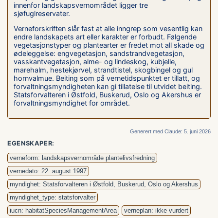
innenfor landskapsvernområdet ligger tre
sjøfuglreservater.
Verneforskriften slår fast at alle inngrep som vesentlig kan
endre landskapets art eller karakter er forbudt. Følgende
vegetasjonstyper og plantearter er fredet mot all skade og
ødeleggelse: engvegetasjon, sandstrandvegetasjon,
vasskantvegetasjon, alme- og lindeskog, kubjelle,
marehalm, hestekjørvel, strandtistel, skogbingel og gul
hornvalmue. Beiting som på vernetidspunktet er tillatt, og
forvaltningsmyndigheten kan gi tillatelse til utvidet beiting.
Statsforvalteren i Østfold, Buskerud, Oslo og Akershus er
forvaltningsmyndighet for området.
Generert med Claude: 5. juni 2026
EGENSKAPER:
verneform: landskapsvernområde plantelivsfredning
vernedato: 22. august 1997
myndighet: Statsforvalteren i Østfold, Buskerud, Oslo og Akershus
myndighet_type: statsforvalter
iucn: habitatSpeciesManagementArea
verneplan: ikke vurdert