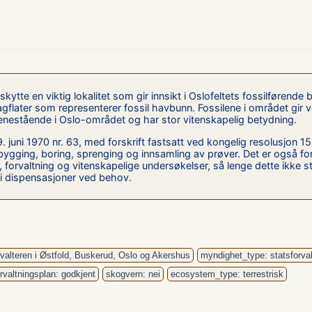
te en viktig lokalitet som gir innsikt i Oslofeltets fossilførende 
lagflater som representerer fossil havbunn. Fossilene i området gir
enestående i Oslo-området og har stor vitenskapelig betydning.
juni 1970 nr. 63, med forskrift fastsatt ved kongelig resolusjon 15. 
bygging, boring, sprenging og innsamling av prøver. Det er også forbu
 forvaltning og vitenskapelige undersøkelser, så lenge dette ikke 
gi dispensasjoner ved behov.
valteren i Østfold, Buskerud, Oslo og Akershus
myndighet_type: statsforval
orvaltningsplan: godkjent
skogvern: nei
ecosystem_type: terrestrisk