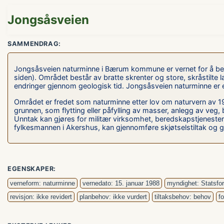
Jongsåsveien
SAMMENDRAG:
Jongsåsveien naturminne i Bærum kommune er vernet for å beskyt
siden). Området består av bratte skrenter og store, skråstilte 
endringer gjennom geologisk tid. Jongsåsveien naturminne er 
Området er fredet som naturminne etter lov om naturvern av 19. 
grunnen, som flytting eller påfylling av masser, anlegg av veg, 
Unntak kan gjøres for militær virksomhet, beredskapstjenester,
fylkesmannen i Akershus, kan gjennomføre skjøtselstiltak og 
EGENSKAPER:
verneform: naturminne
vernedato: 15. januar 1988
myndighet: Statsfor
revisjon: ikke revidert
planbehov: ikke vurdert
tiltaksbehov: behov
f