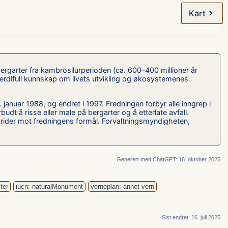
Kart
bergarter fra kambrosilurperioden (ca. 600–400 millioner år
 verdifull kunnskap om livets utvikling og økosystemenes
januar 1988, og endret i 1997. Fredningen forbyr alle inngrep i
dt å risse eller male på bergarter og å etterlate avfall.
strider mot fredningens formål. Forvaltningsmyndigheten,
Generert med ChatGPT: 18. oktober 2025
ter
iucn: naturalMonument
verneplan: annet vern
Sist endret: 16. juli 2025